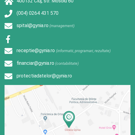
400132 Cluj, str. Mosoiu 60
(004) 0264 431 570
spital@gynia.ro
(management)
receptie@gynia.ro
(informatii, programari, rezultate)
financiar@gynia.ro
(contabilitate)
protectiadatelor@gynia.ro