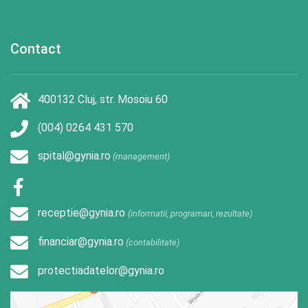
Contact
400132 Cluj, str. Mosoiu 60
(004) 0264 431 570
spital@gynia.ro
(management)
receptie@gynia.ro
(informatii, programari, rezultate)
financiar@gynia.ro
(contabilitate)
protectiadatelor@gynia.ro