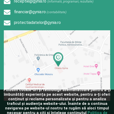
receptie@gynia.ro
(informatii, programari, rezultate)
financiar@gynia.ro
(contabilitate)
protectiadatelor@gynia.ro
Folosim cookie-uri și tehnologii asemănătoare pentru a-ți
îmbunătăți experiența pe acest website, pentru a-ți oferi
conținut și reclame personalizate și pentru a analiza
traficul și audiența website-ului. Înainte de a continua
navigarea pe website-ul nostru te rugăm să aloci timpul
necesar pentru a citi și înțelege conținutul
Politica de